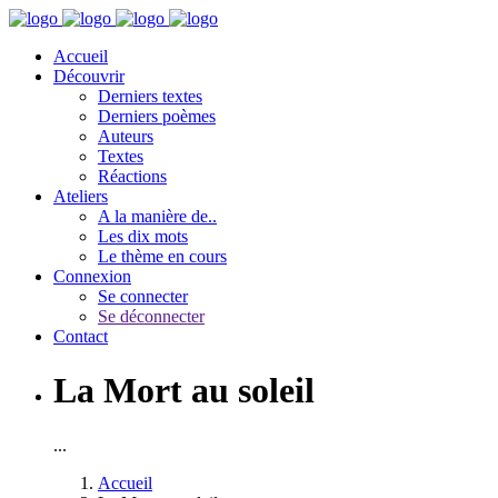
Accueil
Découvrir
Derniers textes
Derniers poèmes
Auteurs
Textes
Réactions
Ateliers
A la manière de..
Les dix mots
Le thème en cours
Connexion
Se connecter
Se déconnecter
Contact
La Mort au soleil
...
Accueil