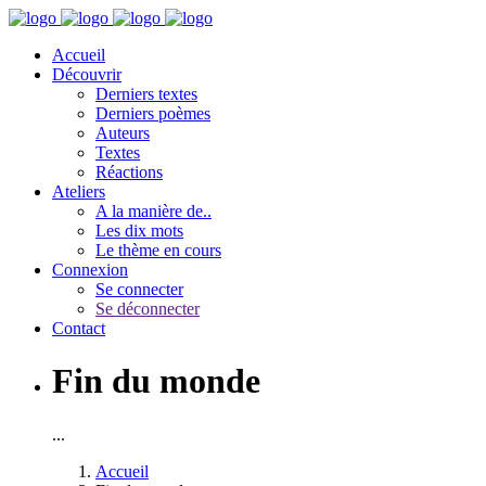
Accueil
Découvrir
Derniers textes
Derniers poèmes
Auteurs
Textes
Réactions
Ateliers
A la manière de..
Les dix mots
Le thème en cours
Connexion
Se connecter
Se déconnecter
Contact
Fin du monde
...
Accueil