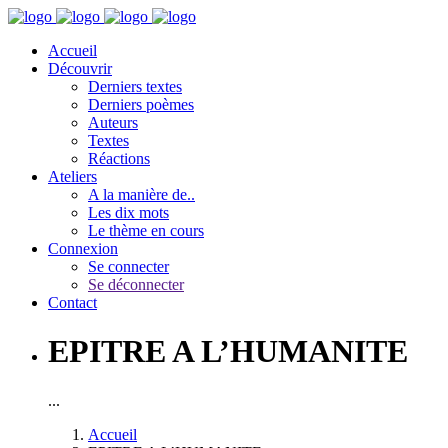
Accueil
Découvrir
Derniers textes
Derniers poèmes
Auteurs
Textes
Réactions
Ateliers
A la manière de..
Les dix mots
Le thème en cours
Connexion
Se connecter
Se déconnecter
Contact
EPITRE A L’HUMANITE
...
Accueil