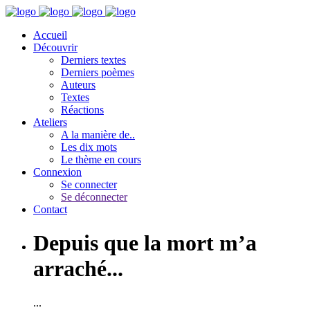
Accueil
Découvrir
Derniers textes
Derniers poèmes
Auteurs
Textes
Réactions
Ateliers
A la manière de..
Les dix mots
Le thème en cours
Connexion
Se connecter
Se déconnecter
Contact
Depuis que la mort m’a
arraché...
...