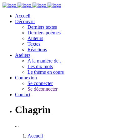
Accueil
Découvrir
Derniers textes
Derniers poèmes
Auteurs
Textes
Réactions
Ateliers
A la manière de..
Les dix mots
Le thème en cours
Connexion
Se connecter
Se déconnecter
Contact
Chagrin
...
Accueil