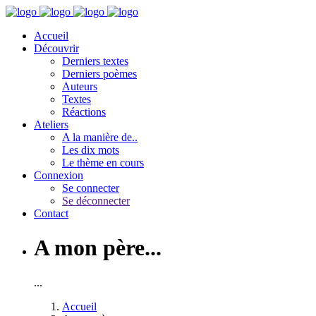
Accueil
Découvrir
Derniers textes
Derniers poèmes
Auteurs
Textes
Réactions
Ateliers
A la manière de..
Les dix mots
Le thème en cours
Connexion
Se connecter
Se déconnecter
Contact
A mon père...
...
Accueil