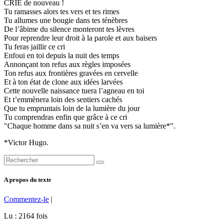
CRIE de nouveau !
Tu ramasses alors tes vers et tes rimes
Tu allumes une bougie dans tes ténèbres
De l’âbime du silence monteront tes lèvres
Pour reprendre leur droit à la parole et aux baisers
Tu feras jaillir ce cri
Enfoui en toi depuis la nuit des temps
Annonçant ton refus aux règles imposées
Ton refus aux frontières gravées en cervelle
Et à ton état de clone aux idées larvées
Cette nouvelle naissance tuera l’agneau en toi
Et t’emmènera loin des sentiers cachés
Que tu empruntais loin de la lumière du jour
Tu comprendras enfin que grâce à ce cri
"Chaque homme dans sa nuit s’en va vers sa lumière*".
*Victor Hugo.
A propos du texte
Commentez-le
|
Lu : 2164 fois