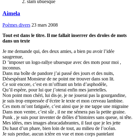
slam ubuesque
Aimela
Poèmes divers
23 mars 2008
Tout est dans le titre. Il me fallait inserrer des droles de mots
dans un texte
Je me demande qui, des deux amies, a bien pu avoir l’idée
saugrenue,
D ’imposer un logo-rallye ubuesque avec des mots pour moi ,
inconnus.
Dans ma boîte de pandore j’ai passé des jours et des nuits,
Désespérant Monsieur de ne point me trouver dans son lit.
Ce soir encore, c’est en m’offrant un brin d’asphodèle,
Qu’il espère, pour lui que j’oterai enfin mes jarretelles.
Non point mon chéri, lui dis-je, je ne jouerai pas la gourgandine,
je suis trop empressée d’écrire le texte et mon cerveau lambine.
Ces mots m’ont fatiguée, c’est ainsi que je me tappe une migraine
Dans mon ventre, c’est sûr , il ne me sémera pas la petite graine.
Punk , je suis pour inventer de drôles d’histoires sans queue, ni tête.
Mes idées, mes images abracadabrantes, il faut que je les jette
Du haut d’un phare, bien loin de tout, au milieu de l’océan.
Je suis perdue, aucun ictère en vue et mon corps pantelant