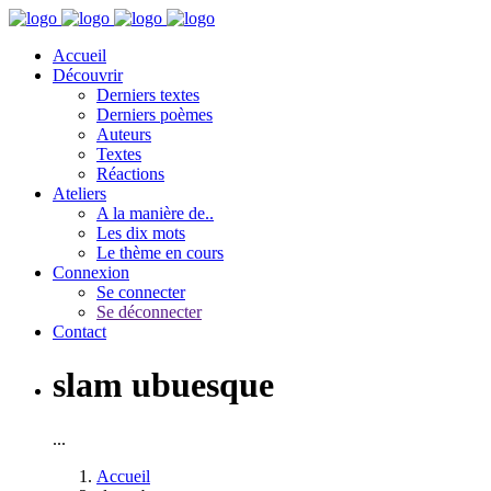
Accueil
Découvrir
Derniers textes
Derniers poèmes
Auteurs
Textes
Réactions
Ateliers
A la manière de..
Les dix mots
Le thème en cours
Connexion
Se connecter
Se déconnecter
Contact
slam ubuesque
...
Accueil