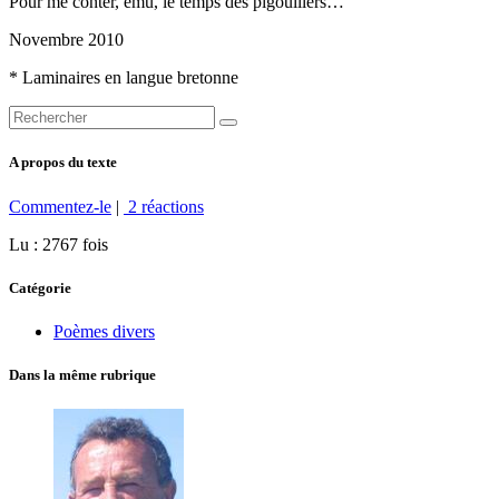
Pour me conter, ému, le temps des pigouillers…
Novembre 2010
* Laminaires en langue bretonne
A propos du texte
Commentez-le
|
2 réactions
Lu : 2767 fois
Catégorie
Poèmes divers
Dans la même rubrique