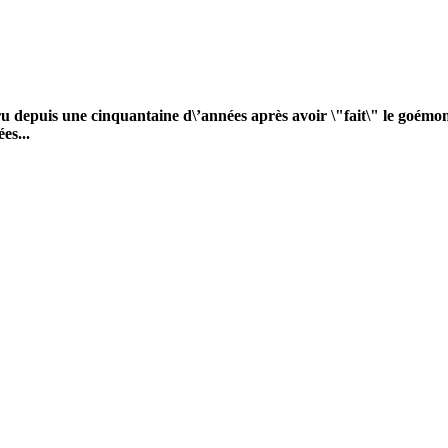
ru depuis une cinquantaine d\’années après avoir \"fait\" le goémon à
es...