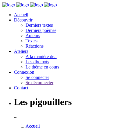
Accueil
Découvrir
Derniers textes
Derniers poèmes
Auteurs
Textes
Réactions
Ateliers
A la manière de..
Les dix mots
Le thème en cours
Connexion
Se connecter
Se déconnecter
Contact
Les pigouillers
...
Accueil