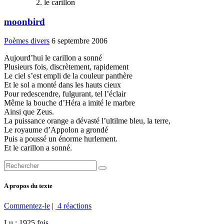
le carillon
moonbird
Poèmes divers
6 septembre 2006
Aujourd’hui le carillon a sonné
Plusieurs fois, discrètement, rapidement
Le ciel s’est empli de la couleur panthère
Et le sol a monté dans les hauts cieux
Pour redescendre, fulgurant, tel l’éclair
Même la bouche d’Héra a imité le marbre
Ainsi que Zeus.
La puissance orange a dévasté l’ultilme bleu, la terre,
Le royaume d’Appolon a grondé
Puis a poussé un énorme hurlement.
Et le carillon a sonné.
A propos du texte
Commentez-le
|
4 réactions
Lu : 1925 fois