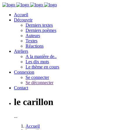
Accueil
Découvrir
Derniers textes
Derniers poèmes
Auteurs
Textes
Réactions
Ateliers
A la manière de..
Les dix mots
Le thème en cours
Connexion
Se connecter
Se déconnecter
Contact
le carillon
...
Accueil