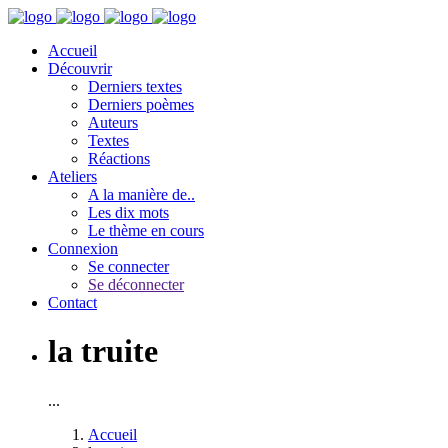
Accueil
Découvrir
Derniers textes
Derniers poèmes
Auteurs
Textes
Réactions
Ateliers
A la manière de..
Les dix mots
Le thème en cours
Connexion
Se connecter
Se déconnecter
Contact
la truite
...
Accueil