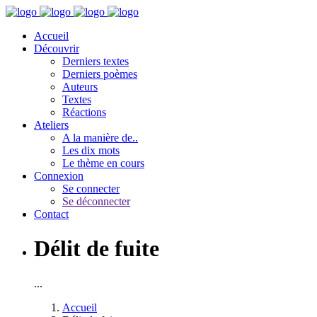
Accueil
Découvrir
Derniers textes
Derniers poèmes
Auteurs
Textes
Réactions
Ateliers
A la manière de..
Les dix mots
Le thème en cours
Connexion
Se connecter
Se déconnecter
Contact
Délit de fuite
...
Accueil