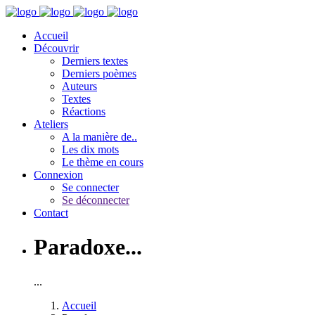
Accueil
Découvrir
Derniers textes
Derniers poèmes
Auteurs
Textes
Réactions
Ateliers
A la manière de..
Les dix mots
Le thème en cours
Connexion
Se connecter
Se déconnecter
Contact
Paradoxe...
...
Accueil