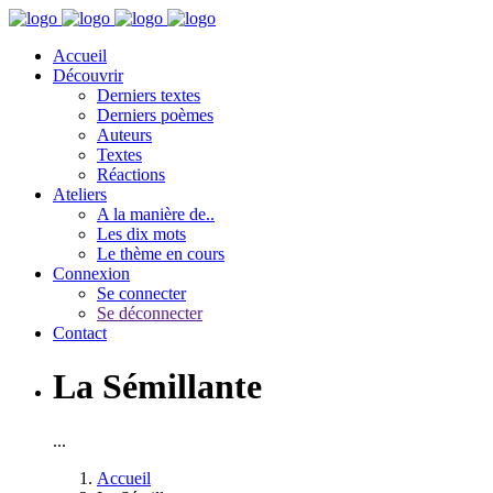
Accueil
Découvrir
Derniers textes
Derniers poèmes
Auteurs
Textes
Réactions
Ateliers
A la manière de..
Les dix mots
Le thème en cours
Connexion
Se connecter
Se déconnecter
Contact
La Sémillante
...
Accueil