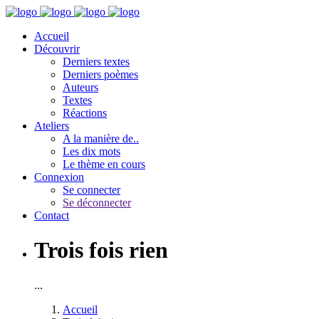
Accueil
Découvrir
Derniers textes
Derniers poèmes
Auteurs
Textes
Réactions
Ateliers
A la manière de..
Les dix mots
Le thème en cours
Connexion
Se connecter
Se déconnecter
Contact
Trois fois rien
...
Accueil