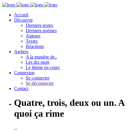
Accueil
Découvrir
Derniers textes
Derniers poèmes
Auteurs
Textes
Réactions
Ateliers
A la manière de..
Les dix mots
Le thème en cours
Connexion
Se connecter
Se déconnecter
Contact
Quatre, trois, deux ou un. A
quoi ça rime
...