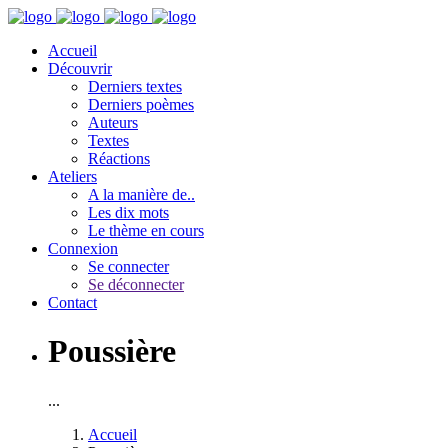
Accueil
Découvrir
Derniers textes
Derniers poèmes
Auteurs
Textes
Réactions
Ateliers
A la manière de..
Les dix mots
Le thème en cours
Connexion
Se connecter
Se déconnecter
Contact
Poussière
...
Accueil