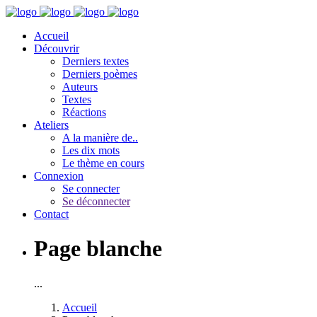
Accueil
Découvrir
Derniers textes
Derniers poèmes
Auteurs
Textes
Réactions
Ateliers
A la manière de..
Les dix mots
Le thème en cours
Connexion
Se connecter
Se déconnecter
Contact
Page blanche
...
Accueil