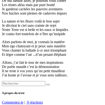
De
ma famille alors, je pourrais vous conter
Les tristes aléas mais par pure bonté
Je garderai cachées les pauvres aventures
Nos huches sont pleines de cadavres impurs
La
nature et les fleurs voilà le bon sujet
Je décrirai le ciel sans crainte de rejet
Notre Terre est si belle et les eaux si limpides
Je crains fort toutefois de n’être qu’insipide
Alors
parlons de moi, je connais la matière
Mon ego chatoyant et je peux sans manière
Vous chanter la ballade à ce moi triomphant
Et léger comme l’air ...d’un pesant éléphant
Allons
, j’ai fait le tour de mes inspirations
De poète maudit c’est la démonstration
Il ne reste à vos yeux qu’un petit rimailleur
J’ai honte je l’avoue et je vous sens railleurs.
A propos du texte
Commentez-le
|
9 réactions