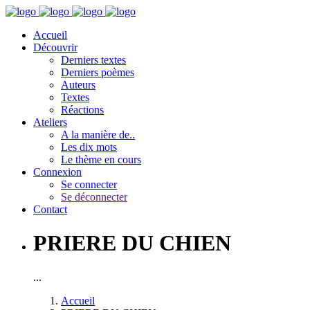
Accueil
Découvrir
Derniers textes
Derniers poèmes
Auteurs
Textes
Réactions
Ateliers
A la manière de..
Les dix mots
Le thème en cours
Connexion
Se connecter
Se déconnecter
Contact
PRIERE DU CHIEN
...
Accueil