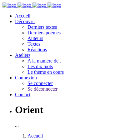
Accueil
Découvrir
Derniers textes
Derniers poèmes
Auteurs
Textes
Réactions
Ateliers
A la manière de..
Les dix mots
Le thème en cours
Connexion
Se connecter
Se déconnecter
Contact
Orient
...
Accueil