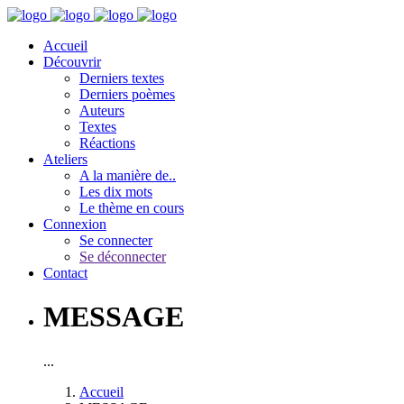
Accueil
Découvrir
Derniers textes
Derniers poèmes
Auteurs
Textes
Réactions
Ateliers
A la manière de..
Les dix mots
Le thème en cours
Connexion
Se connecter
Se déconnecter
Contact
MESSAGE
...
Accueil