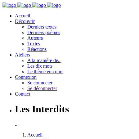
Accueil
Découvrir
Derniers textes
Derniers poèmes
Auteurs
Textes
Réactions
Ateliers
A la manière de..
Les dix mots
Le thème en cours
Connexion
Se connecter
Se déconnecter
Contact
Les Interdits
...
Accueil