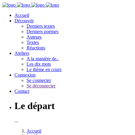
Accueil
Découvrir
Derniers textes
Derniers poèmes
Auteurs
Textes
Réactions
Ateliers
A la manière de..
Les dix mots
Le thème en cours
Connexion
Se connecter
Se déconnecter
Contact
Le départ
...
Accueil