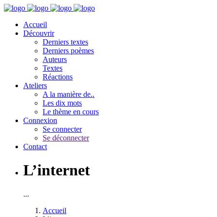
Accueil
Découvrir
Derniers textes
Derniers poèmes
Auteurs
Textes
Réactions
Ateliers
A la manière de..
Les dix mots
Le thème en cours
Connexion
Se connecter
Se déconnecter
Contact
L’internet
...
Accueil