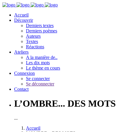
Accueil
Découvrir
Derniers textes
Derniers poèmes
Auteurs
Textes
Réactions
Ateliers
A la manière de..
Les dix mots
Le thème en cours
Connexion
Se connecter
Se déconnecter
Contact
L’OMBRE... DES MOTS
...
Accueil