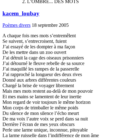
L’OMBRE... DES MOTS
kacem_loubay
Poèmes divers
18 septembre 2005
A chaque fois mes mots s’entremêlent
Se suivent, s’entrecroisent, fuient
J’ai essayé de les dompter à ma façon
De les mettre dans un zoo ouvert
J’ai détruit la cage des oiseaux prisonniers
J’ai détourné le fleuve rebelle de sa source
J’ai maquillé les rampes de la passerelle
J’ai rapproché la longueur des deux rives
Donné aux arbres différentes couleurs
Chargé la brise de voyager librement
Mais mes mots restent au-delà de mon pouvoir
Et mes mains se lamentent de leur inertie
Mon regard de voir toujours le même horizon
Mon corps de trimballer le même poids
Du silence de mon silence l’écho meurt
De ma voix l’autre voix se perd dans sa nuit
Derrière l’écran de mes yeux obscurs
Perle une larme unique, inconnue, pitoyable
La larme ruisselle dans l’indifférence de mon âme