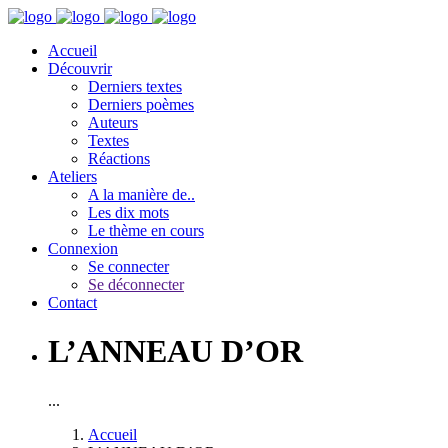
Accueil
Découvrir
Derniers textes
Derniers poèmes
Auteurs
Textes
Réactions
Ateliers
A la manière de..
Les dix mots
Le thème en cours
Connexion
Se connecter
Se déconnecter
Contact
L’ANNEAU D’OR
...
Accueil