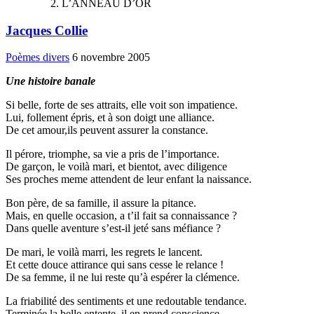
L’ANNEAU D’OR
Jacques Collie
Poèmes divers
6 novembre 2005
Une histoire banale
Si belle, forte de ses attraits, elle voit son impatience.
Lui, follement épris, et à son doigt une alliance.
De cet amour,ils peuvent assurer la constance.
Il pérore, triomphe, sa vie a pris de l’importance.
De garçon, le voilà mari, et bientot, avec diligence
Ses proches meme attendent de leur enfant la naissance.
Bon père, de sa famille, il assure la pitance.
Mais, en quelle occasion, a t’il fait sa connaissance ?
Dans quelle aventure s’est-il jeté sans méfiance ?
De mari, le voilà marri, les regrets le lancent.
Et cette douce attirance qui sans cesse le relance !
De sa femme, il ne lui reste qu’à espérer la clémence.
La friabilité des sentiments et une redoutable tendance.
Terminée la belle entente, il en prend conscience.