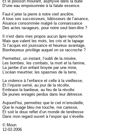
Et le poisson mourant, asphyxié dans la bulle
D’une eau empoisonnée à la fatale essence.
Faut
-il jeter la pierre à notre vieil ancêtre,
A tous ses successeurs, bâtisseurs de l’aisance,
Aisance consommée malgré la connaissance
Des actes ravageurs, pour notre seul bien-être ?
Il
n’est dans mes propos aucun âpre reproche
Mais que valent les mots, les cris et le tapage
Si l’acquis est jouissance et heureux avantage,
Bienheureux privilège auquel on se raccroche ?
Permettez
, un instant, l’oubli de la misère,
Les bombes, les combats, la mort et la famine,
La jambe d’un enfant broyée par une mine,
L’océan meurtrier, les spasmes de la terre,
La
violence à l’enfance et celle à la vieillesse,
Et l’injuste semé, au jour de la récolte,
Embrase la banlieue, au feu de la révolte
De jeunes enragés perdus dans leur détresse.
Aujourd’hui
, permettez que le ciel m’ensoleille,
Que le nuage bleu me touche, me caresse,
Et soit le doux reflet d’un monde de tendresse
Dans mon regard ouvert à l’espoir qui s’éveille.
© Moun
12-02-2006