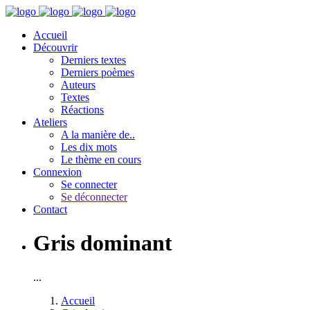
Accueil
Découvrir
Derniers textes
Derniers poèmes
Auteurs
Textes
Réactions
Ateliers
A la manière de..
Les dix mots
Le thème en cours
Connexion
Se connecter
Se déconnecter
Contact
Gris dominant
...
Accueil