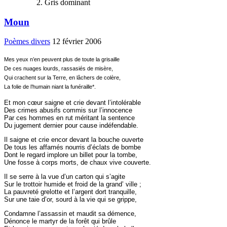
Gris dominant
Moun
Poèmes divers
12 février 2006
Mes yeux n’en peuvent plus de toute la grisaille
De ces nuages lourds, rassasiés de misère,
Qui crachent sur la Terre, en lâchers de colère,
La folie de l’humain niant la funéraille*.
Et
mon cœur saigne et crie devant l’intolérable
Des crimes abusifs commis sur l’innocence
Par ces hommes en rut méritant la sentence
Du jugement dernier pour cause indéfendable.
Il
saigne et crie encor devant la bouche ouverte
De tous les affamés nourris d’éclats de bombe
Dont le regard implore un billet pour la tombe,
Une fosse à corps morts, de chaux vive couverte.
Il
se serre à la vue d’un carton qui s’agite
Sur le trottoir humide et froid de la grand’ ville ;
La pauvreté grelotte et l’argent dort tranquille,
Sur une taie d’or, sourd à la vie qui se grippe,
Condamne
l’assassin et maudit sa démence,
Dénonce le martyr de la forêt qui brûle