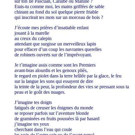
sur ton Ile Pascuan, Caraïbe ou Manille ?
Etais-tu comme moi, les mains griffées de sable
chinant au fond du sol quelque pierre friable
qui inscrirait tes mots sur un morceau de bois ?
J’écoute mes prières d’insatiable enfant
jouant à la marelle
au creux du calepin
attendant que surgisse un merveilleux lapin
pour effacer d’un coup les navrantes querelles
de robinets ouverts sur de l’imprévoyant.
Je t’imagine assis comme sont les Premiers
avant-bras alourdis et les genoux pliés,
le regard en piolet dans la terre brûlée par la glace, le feu
sur la langue les sons qui essayent de dire
la teinte de la peur, la profondeur des vies se pressant sous ta
peau et le goût des nuages.
J’imagine tes doigts
fatigués de creuser les énigmes du monde
se reposer parfois sur l’aventure blonde
de graminées en fruits poussées là par hasard
j’imagine tes yeux
cherchant dans l’eau qui coule
les voix de l’autre soir ou de l’avant pensé...