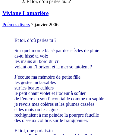
Et toi, d’où parles tu...?
Viviane Lamarlère
Poèmes divers
7 janvier 2006
Et toi, d’où parles tu ?
Sur quel morne blasé par des siècles de pluie
as-tu hissé ta voix
les mains au bord du cri
volant où l’horizon et la mer se tutoient ?
J’écoute ma mémoire de petite fille
les gestes inclassables
sur les beaux cahiers
le petit chant violet et l’odeur à soûler
de l’encre en son flacon taillé comme un saphir
je revois mes colères et les plumes cassées
si les mots ou les signes
rechignaient à me peindre la pourpre faucille
des oiseaux colibris sur le frangipanier.
Et toi, que parlais-tu