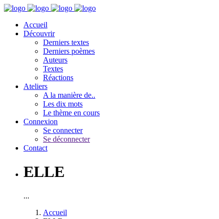
Accueil
Découvrir
Derniers textes
Derniers poèmes
Auteurs
Textes
Réactions
Ateliers
A la manière de..
Les dix mots
Le thème en cours
Connexion
Se connecter
Se déconnecter
Contact
ELLE
...
Accueil