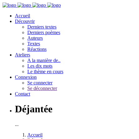
Accueil
Découvrir
Derniers textes
Derniers poèmes
Auteurs
Textes
Réactions
Ateliers
A la manière de..
Les dix mots
Le thème en cours
Connexion
Se connecter
Se déconnecter
Contact
Déjantée
...
Accueil