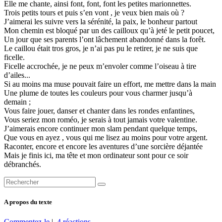
Elle me chante, ainsi font, font, font les petites marionnettes.
Trois petits tours et puis s’en vont , je veux bien mais où ?
J’aimerai les suivre vers la sérénité, la paix, le bonheur partout
Mon chemin est bloqué par un des cailloux qu’à jeté le petit poucet,
Un jour que ses parents l’ont lâchement abandonné dans la forêt.
Le caillou était tros gros, je n’ai pas pu le retirer, je ne suis que
ficelle.
Ficelle accrochée, je ne peux m’envoler comme l’oiseau à tire
d’ailes...
Si au moins ma muse pouvait faire un effort, me mettre dans la main
Une plume de toutes les couleurs pour vous charmer jusqu’à
demain ;
Vous faire jouer, danser et chanter dans les rondes enfantines,
Vous seriez mon roméo, je serais à tout jamais votre valentine.
J’aimerais encore continuer mon slam pendant quelque temps,
Que vous en ayez , vous qui me lisez au moins pour votre argent.
Raconter, encore et encore les aventures d’une sorcière déjantée
Mais je finis ici, ma tête et mon ordinateur sont pour ce soir
débranchés.
A propos du texte
Commentez-le
|
4 réactions