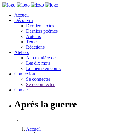
Accueil
Découvrir
Derniers textes
Derniers poèmes
Auteurs
Textes
Réactions
Ateliers
A la manière de..
Les dix mots
Le thème en cours
Connexion
Se connecter
Se déconnecter
Contact
Après la guerre
...
Accueil