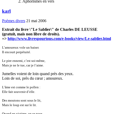
Aphorismes en vers
karl
Poèmes divers
21 mai 2006
Extrait du livre \"Le Sablier\" de Charles DE LEUSSE
(gratuit, mais non libre de droits).
=>
http://www.livrespourtous.com/e-books/view/Le-sablier.html
L’amoureux vole un baiser.
Il encourt perpétuité.
Le pire ennemi, c’est soi-même,
Mais je ne le tue, car je l’aime.
Jumelles voient de loin quand près des yeux.
Loin de soi, près du cœur ; amoureux.
L’âme est comme le pollen :
Elle fait souvenir d’elle.
Des moutons sont sous le lit,
Mais le loup est sur le lit.
Quand en victime, on se pose,