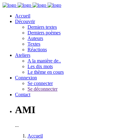
Accueil
Découvrir
Derniers textes
Derniers poèmes
Auteurs
Textes
Réactions
Ateliers
A la manière de..
Les dix mots
Le thème en cours
Connexion
Se connecter
Se déconnecter
Contact
AMI
...
Accueil