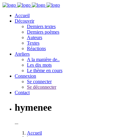
Accueil
Découvrir
Derniers textes
Derniers poèmes
Auteurs
Textes
Réactions
Ateliers
A la manière de..
Les dix mots
Le thème en cours
Connexion
Se connecter
Se déconnecter
Contact
hymenee
...
Accueil