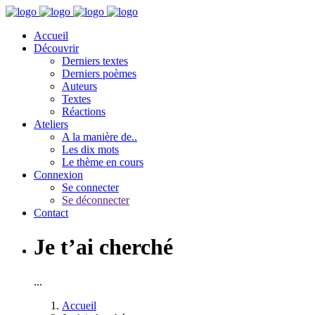
Accueil
Découvrir
Derniers textes
Derniers poèmes
Auteurs
Textes
Réactions
Ateliers
A la manière de..
Les dix mots
Le thème en cours
Connexion
Se connecter
Se déconnecter
Contact
Je t’ai cherché
...
Accueil