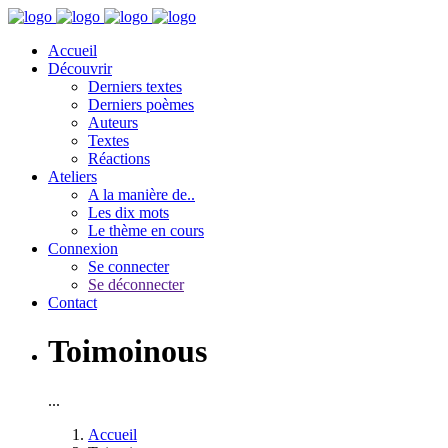
Accueil
Découvrir
Derniers textes
Derniers poèmes
Auteurs
Textes
Réactions
Ateliers
A la manière de..
Les dix mots
Le thème en cours
Connexion
Se connecter
Se déconnecter
Contact
Toimoinous
...
Accueil