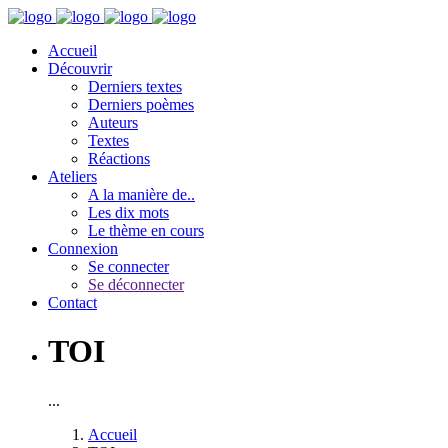
Accueil
Découvrir
Derniers textes
Derniers poèmes
Auteurs
Textes
Réactions
Ateliers
A la manière de..
Les dix mots
Le thème en cours
Connexion
Se connecter
Se déconnecter
Contact
TOI
...
Accueil