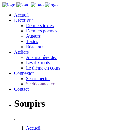
Accueil
Découvrir
Derniers textes
Derniers poèmes
Auteurs
Textes
Réactions
Ateliers
A la manière de..
Les dix mots
Le thème en cours
Connexion
Se connecter
Se déconnecter
Contact
Soupirs
...
Accueil