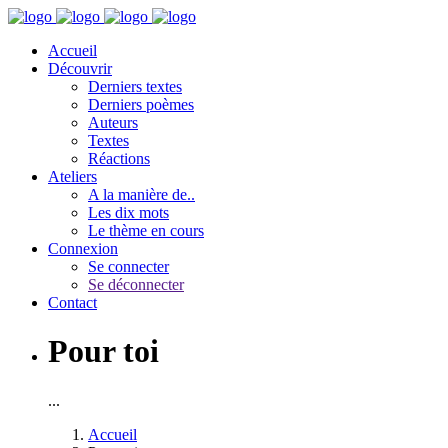
Accueil
Découvrir
Derniers textes
Derniers poèmes
Auteurs
Textes
Réactions
Ateliers
A la manière de..
Les dix mots
Le thème en cours
Connexion
Se connecter
Se déconnecter
Contact
Pour toi
...
Accueil