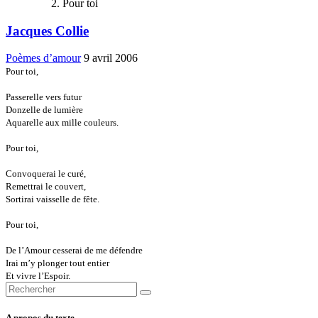
Pour toi
Jacques Collie
Poèmes d’amour
9 avril 2006
Pour toi,
Passerelle vers futur
Donzelle de lumière
Aquarelle aux mille couleurs.
Pour toi,
Convoquerai le curé,
Remettrai le couvert,
Sortirai vaisselle de fête.
Pour toi,
De l’Amour cesserai de me défendre
Irai m’y plonger tout entier
Et vivre l’Espoir.
A propos du texte