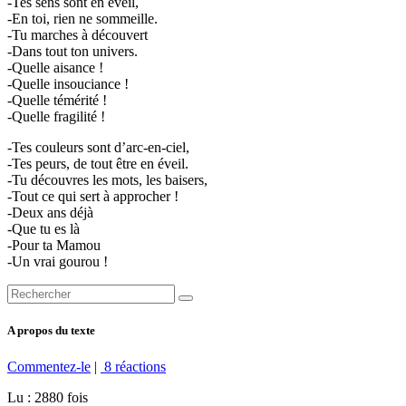
-
Tes sens sont en éveil,
-En toi, rien ne sommeille.
-Tu marches à découvert
-Dans tout ton univers.
-Quelle aisance !
-Quelle insouciance !
-Quelle témérité !
-Quelle fragilité !
-
Tes couleurs sont d’arc-en-ciel,
-Tes peurs, de tout être en éveil.
-Tu découvres les mots, les baisers,
-Tout ce qui sert à approcher !
-Deux ans déjà
-Que tu es là
-Pour ta Mamou
-Un vrai gourou !
A propos du texte
Commentez-le
|
8 réactions
Lu : 2880 fois