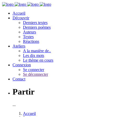
Accueil
Découvrir
Derniers textes
Derniers poèmes
Auteurs
Textes
Réactions
Ateliers
A la manière de..
Les dix mots
Le thème en cours
Connexion
Se connecter
Se déconnecter
Contact
Partir
...
Accueil