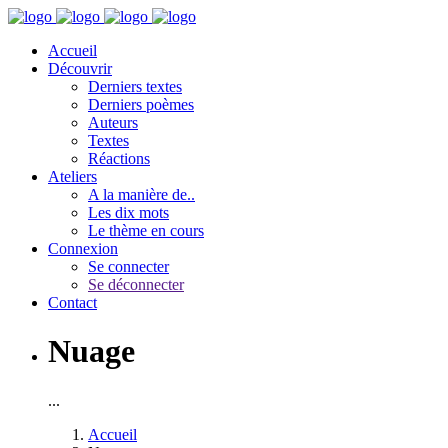
Accueil
Découvrir
Derniers textes
Derniers poèmes
Auteurs
Textes
Réactions
Ateliers
A la manière de..
Les dix mots
Le thème en cours
Connexion
Se connecter
Se déconnecter
Contact
Nuage
...
Accueil