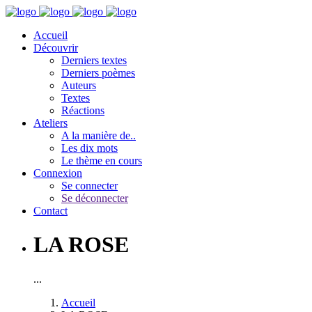
Accueil
Découvrir
Derniers textes
Derniers poèmes
Auteurs
Textes
Réactions
Ateliers
A la manière de..
Les dix mots
Le thème en cours
Connexion
Se connecter
Se déconnecter
Contact
LA ROSE
...
Accueil