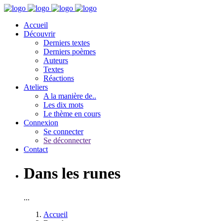
Accueil
Découvrir
Derniers textes
Derniers poèmes
Auteurs
Textes
Réactions
Ateliers
A la manière de..
Les dix mots
Le thème en cours
Connexion
Se connecter
Se déconnecter
Contact
Dans les runes
...
Accueil