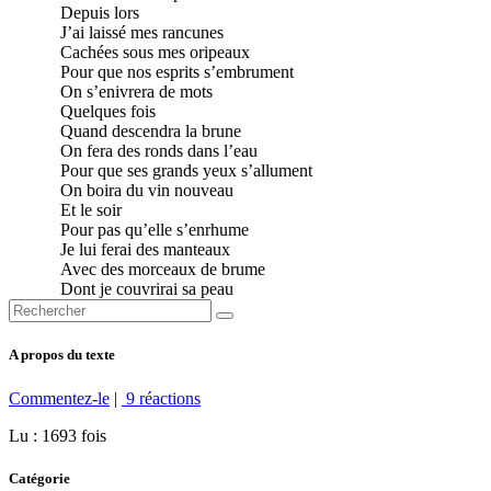
Depuis lors
J’ai laissé mes rancunes
Cachées sous mes oripeaux
Pour que nos esprits s’embrument
On s’enivrera de mots
Quelques fois
Quand descendra la brune
On fera des ronds dans l’eau
Pour que ses grands yeux s’allument
On boira du vin nouveau
Et le soir
Pour pas qu’elle s’enrhume
Je lui ferai des manteaux
Avec des morceaux de brume
Dont je couvrirai sa peau
A propos du texte
Commentez-le
|
9 réactions
Lu : 1693 fois
Catégorie