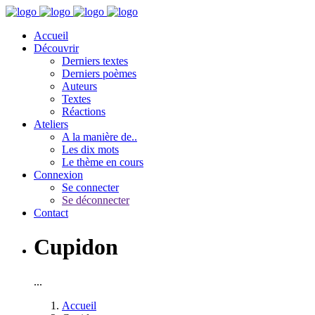
Accueil
Découvrir
Derniers textes
Derniers poèmes
Auteurs
Textes
Réactions
Ateliers
A la manière de..
Les dix mots
Le thème en cours
Connexion
Se connecter
Se déconnecter
Contact
Cupidon
...
Accueil