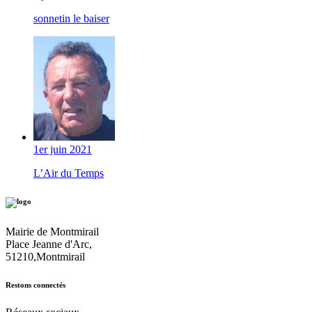
sonnetin le baiser
1er juin 2021
L’Air du Temps
Mairie de Montmirail
Place Jeanne d'Arc,
51210,Montmirail
Restons connectés