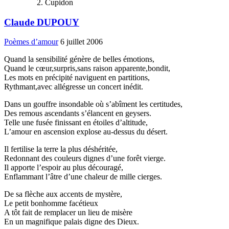
Cupidon
Claude DUPOUY
Poèmes d’amour
6 juillet 2006
Quand la sensibilité génère de belles émotions,
Quand le cœur,surpris,sans raison apparente,bondit,
Les mots en précipité naviguent en partitions,
Rythmant,avec allégresse un concert inédit.
Dans un gouffre insondable où s’abîment les certitudes,
Des remous ascendants s’élancent en geysers.
Telle une fusée finissant en étoiles d’altitude,
L’amour en ascension explose au-dessus du désert.
Il fertilise la terre la plus déshéritée,
Redonnant des couleurs dignes d’une forêt vierge.
Il apporte l’espoir au plus découragé,
Enflammant l’âtre d’une chaleur de mille cierges.
De sa flèche aux accents de mystère,
Le petit bonhomme facétieux
A tôt fait de remplacer un lieu de misère
En un magnifique palais digne des Dieux.