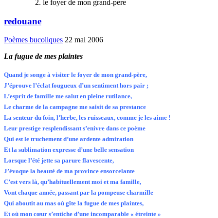
le foyer de mon grand-père
redouane
Poèmes bucoliques
22 mai 2006
La fugue de mes plaintes
Quand je songe à visiter le foyer de mon grand-père,
J’éprouve l’éclat fougueux d’un sentiment hors pair ;
L’esprit de famille me salut en pleine rutilance,
Le charme de la campagne me saisit de sa prestance
La senteur du foin, l’herbe, les ruisseaux, comme je les aime !
Leur prestige resplendissant s’enivre dans ce poème
Qui est le truchement d’une ardente admiration
Et la sublimation expresse d’une belle sensation
Lorsque l’été jette sa parure flavescente,
J’évoque la beauté de ma province ensorcelante
C’est vers là, qu’habituellement moi et ma famille,
Vont chaque année, passant par la pompeuse charmille
Qui aboutit au mas où gîte la fugue de mes plaintes,
Et où mon cœur s’entiche d’une incomparable « étreinte »