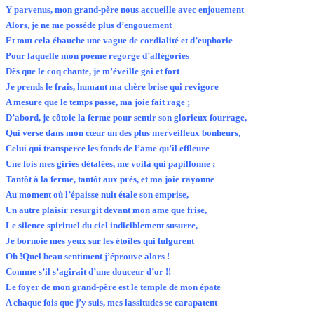
Y parvenus, mon grand-père nous accueille avec enjouement
Alors, je ne me possède plus d’engouement
Et tout cela ébauche une vague de cordialité et d’euphorie
Pour laquelle mon poème regorge d’allégories
Dès que le coq chante, je m’éveille gai et fort
Je prends le frais, humant ma chère brise qui revigore
A mesure que le temps passe, ma joie fait rage ;
D’abord, je côtoie la ferme pour sentir son glorieux fourrage,
Qui verse dans mon cœur un des plus merveilleux bonheurs,
Celui qui transperce les fonds de l’ame qu’il effleure
Une fois mes giries détalées, me voilà qui papillonne ;
Tantôt à la ferme, tantôt aux prés, et ma joie rayonne
Au moment où l’épaisse nuit étale son emprise,
Un autre plaisir resurgit devant mon ame que frise,
Le silence spirituel du ciel indiciblement susurre,
Je bornoie mes yeux sur les étoiles qui fulgurent
Oh !Quel beau sentiment j’éprouve alors !
Comme s’il s’agirait d’une douceur d’or !!
Le foyer de mon grand-père est le temple de mon épate
A chaque fois que j’y suis, mes lassitudes se carapatent