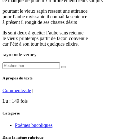
ce manque de pudeur ! !l’arbre entend leurs soupirs
pourtant le vieux sapin ressent une attirance
pour l’aube ravissante il connaît la sentence
à présent il rougit de ses chastes désirs
ils sont deux à guetter l’aube sans retenue
le vieux printemps partit de façon convenue
car l’été à son tour but quelques elixirs.
raymonde verney
A propos du texte
Commentez-le
|
Lu : 149 fois
Catégorie
Poèmes bucoliques
Dans la même rubrique