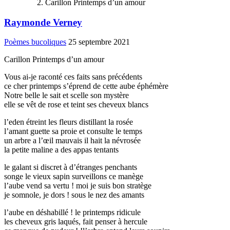
Carillon Printemps d’un amour
Raymonde Verney
Poèmes bucoliques
25 septembre 2021
Carillon Printemps d’un amour
Vous ai-je raconté ces faits sans précédents
ce cher printemps s’éprend de cette aube éphémère
Notre belle le sait et scelle son mystère
elle se vêt de rose et teint ses cheveux blancs
l’eden étreint les fleurs distillant la rosée
l’amant guette sa proie et consulte le temps
un arbre a l’œil mauvais il hait la névrosée
la petite maline a des appas tentants
le galant si discret à d’étranges penchants
songe le vieux sapin surveillons ce manège
l’aube vend sa vertu ! moi je suis bon stratège
je somnole, je dors ! sous le nez des amants
l’aube en déshabillé ! le printemps ridicule
les cheveux gris laqués, fait penser à hercule