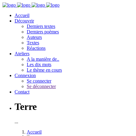
Accueil
Découvrir
Derniers textes
Derniers poèmes
Auteurs
Textes
Réactions
Ateliers
A la manière de..
Les dix mots
Le thème en cours
Connexion
Se connecter
Se déconnecter
Contact
Terre
...
Accueil