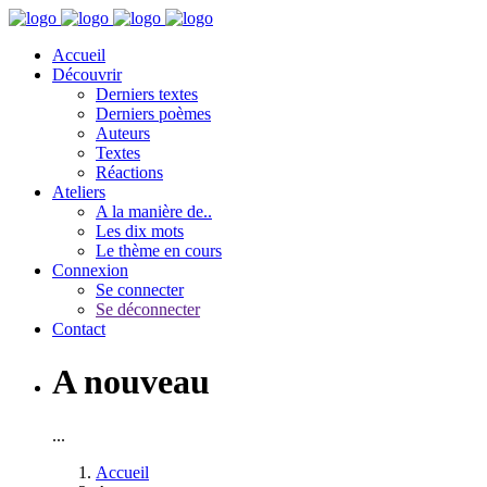
Accueil
Découvrir
Derniers textes
Derniers poèmes
Auteurs
Textes
Réactions
Ateliers
A la manière de..
Les dix mots
Le thème en cours
Connexion
Se connecter
Se déconnecter
Contact
A nouveau
...
Accueil