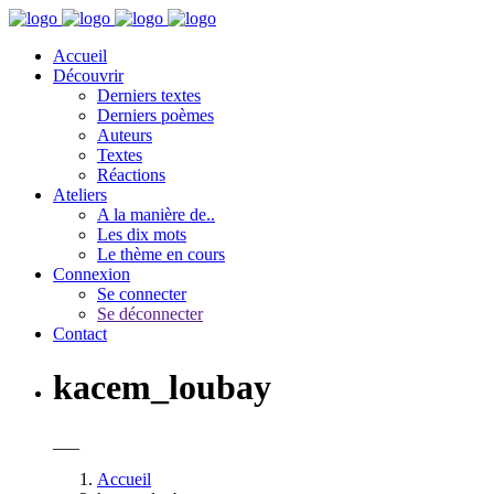
Accueil
Découvrir
Derniers textes
Derniers poèmes
Auteurs
Textes
Réactions
Ateliers
A la manière de..
Les dix mots
Le thème en cours
Connexion
Se connecter
Se déconnecter
Contact
kacem_loubay
___
Accueil